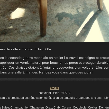
ses de salle à manger milieu XXe
ès la seconde guerre mondiale en atelier.Le travail est soigné et précis
d’appliquer un vernis naturel pour boucher les pores et protéger durable
strée. Ces chaises étaient à l’origine recouvertes d’un velours. Elles se
ans une salle à manger. Rendez vous dans quelques jours !
crédits
copyright Osiris - ©2012
artisan d’art restauration, rénovation et réfection de fauteuils et canapés anciens - I
La Buise, Champagnier, Champ-sur-Drac, Claix, Corenc, Coublevie, Crolles, Domène,