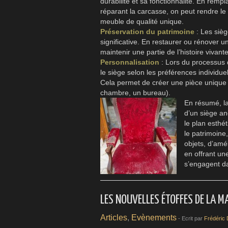
durabilité et sa fonctionnalité. En rem
réparant la carcasse, on peut rendre le 
meuble de qualité unique.
Préservation du patrimoine
: Les sièg
significative. En restaurer ou rénover 
maintenir une partie de l’histoire vivante
Personnalisation
: Lors du processus d
le siège selon les préférences individue
Cela permet de créer une pièce unique 
chambre, un bureau).
En résumé, la
d’un siège an
le plan esthé
le patrimoine,
objets, d’amél
en offrant un
s’engagent d
LES NOUVELLES ÉTOFFES DE LA M
Articles
,
Evènements
- Ecrit par
Frédéric