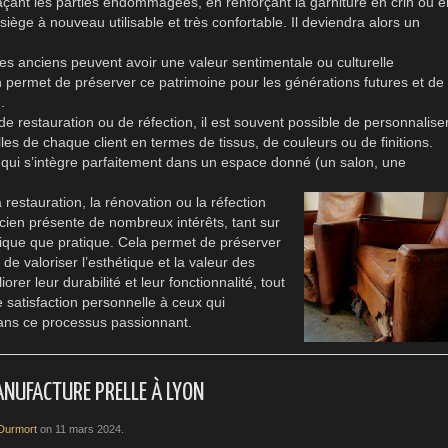
plaçant les parties endommagées, en renforçant la garniture en crin ou e
siège à nouveau utilisable et très confortable. Il deviendra alors un
es anciens peuvent avoir une valeur sentimentale ou culturelle
un permet de préserver ce patrimoine pour les générations futures et de
.
e restauration ou de réfection, il est souvent possible de personnalise
lles de chaque client en termes de tissus, de couleurs ou de finitions.
qui s’intègre parfaitement dans un espace donné (un salon, une
 restauration, la rénovation ou la réfection
cien présente de nombreux intérêts, tant sur
tique que pratique. Cela permet de préserver
 de valoriser l’esthétique et la valeur des
iorer leur durabilité et leur fonctionnalité, tout
e satisfaction personnelle à ceux qui
ans ce processus passionnant.
ANUFACTURE PRELLE À LYON
 Durmort
on
11 mars 2024
.